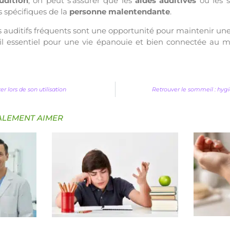
udition
, on peut s’assurer que les
aides auditives
ou les s
 spécifiques de la
personne malentendante
.
ts auditifs fréquents sont une opportunité pour maintenir un
til essentiel pour une vie épanouie et bien connectée au
er lors de son utilisation
Retrouver le sommeil : hygi
ALEMENT AIMER