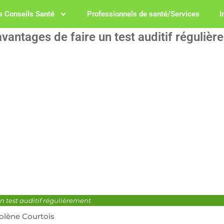
 Conseils Santé
Professionnels de santé/Services
I
vantages de faire un test auditif réguliè
n test auditif régulièrement
olène Courtois