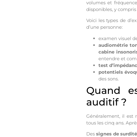
volumes et fréquenc
disponibles, y compris
Voici les types de d’
d’une personne:
examen visuel de l
audiométrie to
cabine insonori
entendre et comp
test d’impédan
potentiels évoq
des sons.
Quand es
auditif ?
Généralement, il est
tous les cinq ans. Apr
Des
signes
de surdité