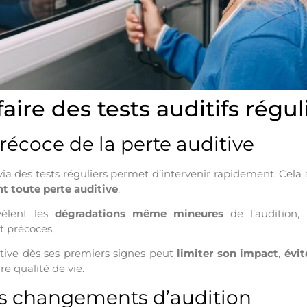
aire des tests auditifs régul
récoce de la perte auditive
via des tests réguliers permet d’intervenir rapidement. Cel
nt toute perte auditive
.
évèlent les
dégradations même mineures
de l’audition,
t précoces.
itive dès ses premiers signes peut
limiter son impact
,
évit
e qualité de vie.
les changements d’audition