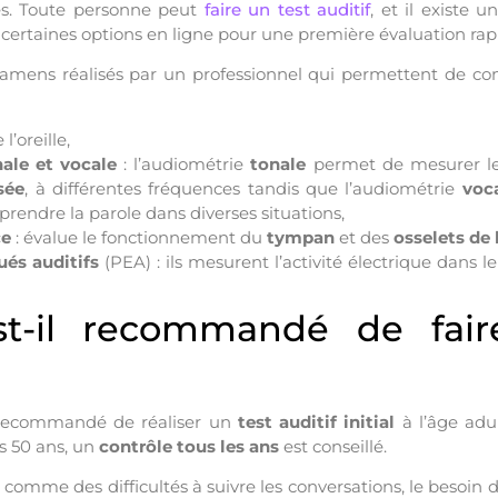
es. Toute personne peut
faire un test auditif
, et il existe 
 certaines options en ligne pour une première évaluation rap
examens réalisés par un professionnel qui permettent de com
’oreille,
nale et vocale
: l’audiométrie
tonale
permet de mesurer les
sée
, à différentes fréquences tandis que l’audiométrie
voc
rendre la parole dans diverses situations,
ce
: évalue le fonctionnement du
tympan
et des
osselets de 
ués auditifs
(PEA) : ils mesurent l’activité électrique dans 
t-il recommandé de fair
 recommandé de réaliser un
test auditif initial
à l’âge adul
ès 50 ans, un
contrôle tous les ans
est conseillé.
comme des difficultés à suivre les conversations, le besoin