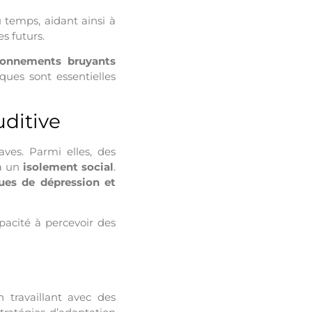
u temps, aidant ainsi à
s futurs.
ronnements bruyants
iques sont essentielles
uditive
aves. Parmi elles, des
à un
isolement social
.
ques de dépression
et
apacité à percevoir des
n travaillant avec des