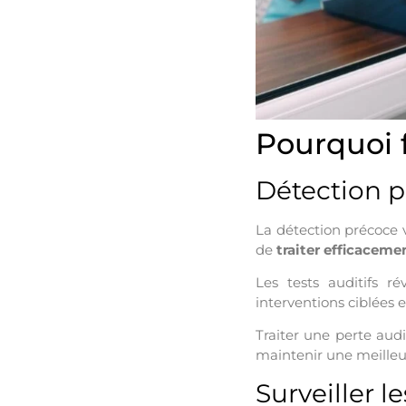
Pourquoi f
Détection p
La détection précoce 
de
traiter efficaceme
Les tests auditifs r
interventions ciblées e
Traiter une perte aud
maintenir une meilleur
Surveiller 