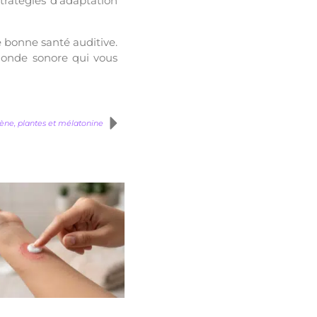
tratégies d’adaptation
e bonne santé auditive.
 monde sonore qui vous
ène, plantes et mélatonine