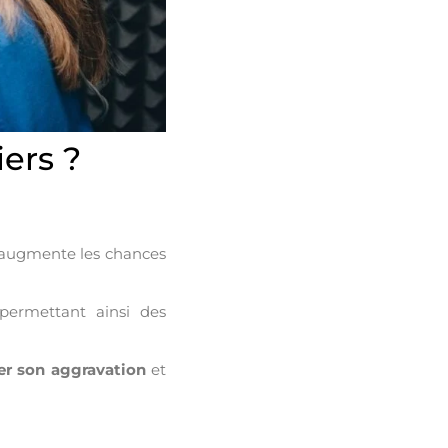
iers ?
a augmente les chances
 permettant ainsi des
er son aggravation
et