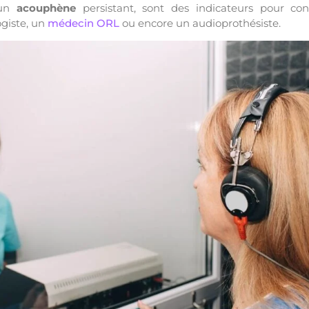
 un
acouphène
persistant, sont des indicateurs pour co
ogiste, un
médecin ORL
ou encore un audioprothésiste.