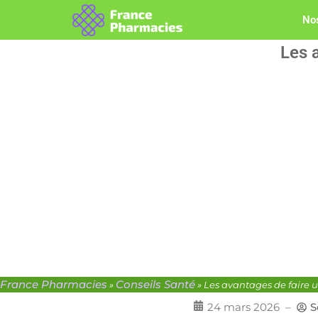
Nos
Les a
France Pharmacies
Conseils Santé
»
»
Les avantages de faire u
24 mars 2026
–
S