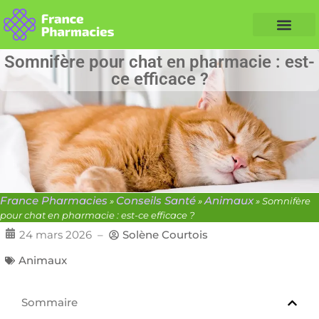
Nos Conseils Santé
Professionnels de santé
Info partenaire
Somnifère pour chat en pharmacie : est-
ce efficace ?
France Pharmacies
Conseils Santé
Animaux
»
»
»
Somnifère
pour chat en pharmacie : est-ce efficace ?
24 mars 2026
–
Solène Courtois
Animaux
Sommaire