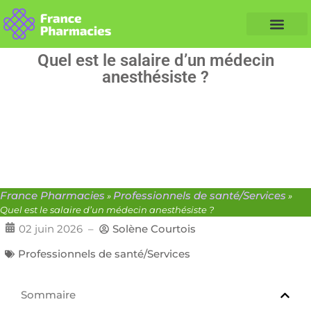
Nos Conseils Santé
Professionnels de santé
Info partenaire
Quel est le salaire d’un médecin
anesthésiste ?
France Pharmacies
Professionnels de santé/Services
»
»
Quel est le salaire d’un médecin anesthésiste ?
02 juin 2026
–
Solène Courtois
Professionnels de santé/Services
Sommaire