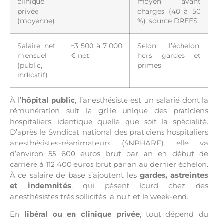
clinique
moyen avant
privée
charges (40 à 50
(moyenne)
%), source DREES
Salaire net
~3 500 à 7 000
Selon l’échelon,
mensuel
€ net
hors gardes et
(public,
primes
indicatif)
À l’
hôpital public
, l’anesthésiste est un salarié dont la
rémunération suit la grille unique des praticiens
hospitaliers, identique quelle que soit la spécialité.
D’après le Syndicat national des praticiens hospitaliers
anesthésistes-réanimateurs (SNPHARE), elle va
d’environ 55 600 euros brut par an en début de
carrière à 112 400 euros brut par an au dernier échelon.
À ce salaire de base s’ajoutent les
gardes, astreintes
et indemnités
, qui pèsent lourd chez des
anesthésistes très sollicités la nuit et le week-end.
En
libéral ou en clinique privée
, tout dépend du