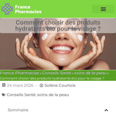
Nos Conseils Santé
Professionnels de santé
Info partenaire
Comment choisir des produits
hydratants bio pour le visage ?
France Pharmacies
Conseils Santé
soins de la peau
»
»
»
Comment choisir des produits hydratants bio pour le visage ?
24 mars 2026
–
Solène Courtois
Conseils Santé
,
soins de la peau
Sommaire