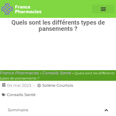
Nos Conseils Santé
Professionnels de santé
Info partenaire
Quels sont les différents types de
pansements ?
France Pharmacies
Conseils Santé
»
»
Quels sont les différents
types de pansements ?
04 mai 2023
–
Solène Courtois
Conseils Santé
Sommaire