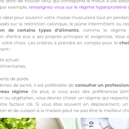
est donc de trouver celui qui correspond le mieux à vos besoi
f par exemple,
renseignez-vous sur le régime hyperprotéiné
e
e idéal pour soutenir votre masse musculaire tout en perdant 
asés sur la restriction calorique, le jeûne intermittent ou c
n de certains types d’aliments
, comme le régime 
n d’entre eux a ses propres principes et exigences. Vous
e votre choix. Les critères à prendre en compte pour le
choi
ment :
té actuel,
alimentaires,
perte de poids.
èmes de santé, il est préférable de
consulter un profession
eau régime
. De plus, si vous avez des préférences alime
 ou végétalien, vous devrez choisir un régime qui respecte 
utre facteur clé. Si vous êtes souvent en déplacement, u
n et de cuisson à la maison peut ne pas être le meilleur cho