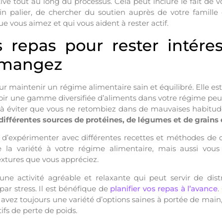
vé tout au long du processus. Cela peut inclure le fait de
ain palier, de chercher du soutien auprès de votre famill
ue vous aimez et qui vous aident à rester actif.
s repas pour rester intére
 mangez
pour maintenir un régime alimentaire sain et équilibré. Elle 
voir une gamme diversifiée d’aliments dans votre régime peut
t à éviter que vous ne retombiez dans de mauvaises habitude
différentes sources de protéines, de légumes et de grains 
ile d’expérimenter avec différentes recettes et méthodes de
 la variété à votre régime alimentaire, mais aussi vous
extures que vous appréciez.
 une activité agréable et relaxante qui peut servir de dist
ar stress. Il est bénéfique de
planifier vos repas à l’avance
.
avez toujours une variété d’options saines à portée de main, c
ifs de perte de poids.