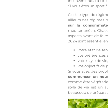
inconvénients. La clé 
Si vous êtes un sporti
C’est le type de régim
ailleurs des régimes b
sur la consommatio
méditerranéen. Chacu
aspects avant de fair
2024 sont essentielle
votre état de san
vos préférences 
votre style de vie,
vos objectifs de 
Si vous avez des probl
commencer un nouv
comme être végétarien
style de vie est un a
beaucoup de préparatio