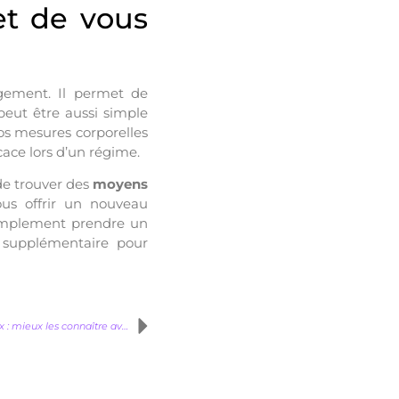
et de vous
ngement. Il permet de
 peut être aussi simple
vos mesures corporelles
cace lors d’un régime.
de trouver des
moyens
us offrir un nouveau
implement prendre un
 supplémentaire pour
Compléments alimentaires pour cheveux : mieux les connaître avant d’acheter