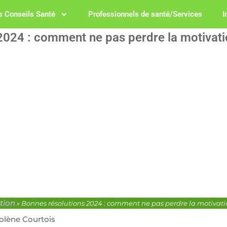
 Conseils Santé
Professionnels de santé/Services
I
2024 : comment ne pas perdre la motivatio
tion
»
Bonnes résolutions 2024 : comment ne pas perdre la motivatio
olène Courtois