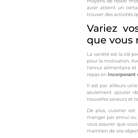
moyens de rester moti
avoir atteint un cert
trouver des activités q
Variez vo
que vous
La variété est la clé 
pour la motivation. A
l’ennui alimentaire e
repas en
incorporant 
Il est par ailleurs ut
seulement ajouter de
nouvelles saveurs et t
De plus, cuisiner est
manger par ennui ou p
vous assurer que vous 
maintien de vos object