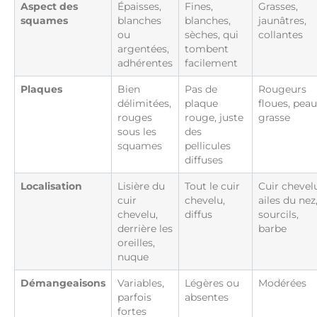
Aspect des
Épaisses,
Fines,
Grasses,
squames
blanches
blanches,
jaunâtres,
ou
sèches, qui
collantes
argentées,
tombent
adhérentes
facilement
Plaques
Bien
Pas de
Rougeurs
délimitées,
plaque
floues, peau
rouges
rouge, juste
grasse
sous les
des
squames
pellicules
diffuses
Localisation
Lisière du
Tout le cuir
Cuir chevel
cuir
chevelu,
ailes du nez
chevelu,
diffus
sourcils,
derrière les
barbe
oreilles,
nuque
Démangeaisons
Variables,
Légères ou
Modérées
parfois
absentes
fortes