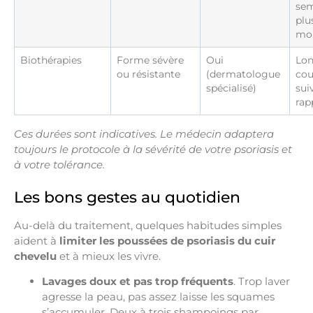
sem
plu
mo
Biothérapies
Forme sévère
Oui
Lo
ou résistante
(dermatologue
cou
spécialisé)
sui
rap
Ces durées sont indicatives. Le médecin adaptera
toujours le protocole à la sévérité de votre psoriasis et
à votre tolérance.
Les bons gestes au quotidien
Au-delà du traitement, quelques habitudes simples
aident à
limiter les poussées de psoriasis du cuir
chevelu
et à mieux les vivre.
Lavages doux et pas trop fréquents
. Trop laver
agresse la peau, pas assez laisse les squames
s’accumuler. Deux à trois shampoings par