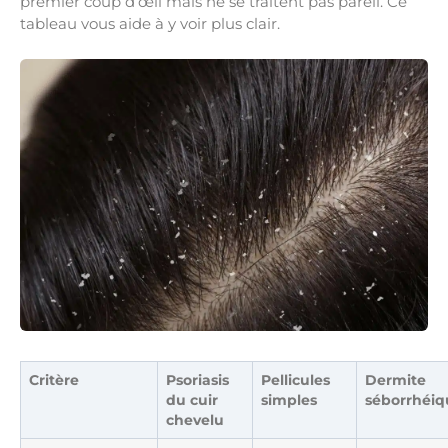
premier coup d’œil mais ne se traitent pas pareil. Ce
tableau vous aide à y voir plus clair.
Critère
Psoriasis
Pellicules
Dermite
du cuir
simples
séborrhéiq
chevelu