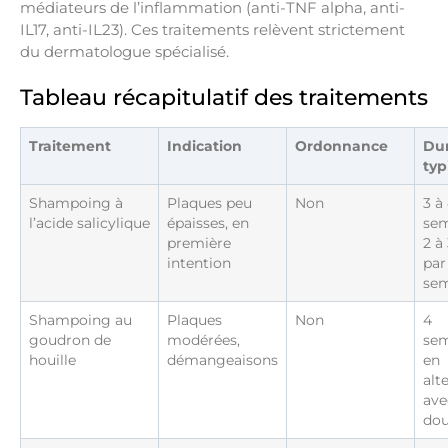
médiateurs de l’inflammation (anti-TNF alpha, anti-
IL17, anti-IL23). Ces traitements relèvent strictement
du dermatologue spécialisé.
Tableau récapitulatif des traitements
Traitement
Indication
Ordonnance
Du
typ
Shampoing à
Plaques peu
Non
3 à
l’acide salicylique
épaisses, en
sem
première
2 à 
intention
par
se
Shampoing au
Plaques
Non
4
goudron de
modérées,
sem
houille
démangeaisons
en
alt
ave
do