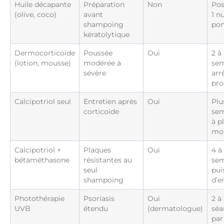
Huile décapante
Préparation
Non
Pos
(olive, coco)
avant
1 nu
shampoing
pon
kératolytique
Dermocorticoïde
Poussée
Oui
2 à
(lotion, mousse)
modérée à
sem
sévère
arr
pro
Calcipotriol seul
Entretien après
Oui
Plu
corticoïde
sem
à p
mo
Calcipotriol +
Plaques
Oui
4 à
bétaméthasone
résistantes au
sem
seul
pui
shampoing
d’e
Photothérapie
Psoriasis
Oui
2 à
UVB
étendu
(dermatologue)
séa
par