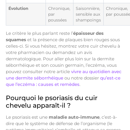
Évolution
Chronique,
Saisonnière,
Chronique,
par
sensible aux
par poussé
poussées
shampoings
Le critère le plus parlant reste l’
épaisseur des
squames
et la présence de plaques bien rouges sous
celles-ci. Si vous hésitez, montrez votre cuir chevelu à
votre pharmacien ou demandez un avis
dermatologique. Pour aller plus loin sur la dermite
séborrhéique et son cousin germain, l’eczéma, vous
pouvez consulter notre article
vivre au quotidien avec
une dermite séborrhéique
ou notre dossier
qu’est-ce
que l’eczéma : causes et remèdes
.
Pourquoi le psoriasis du cuir
chevelu apparaît-il ?
Le psoriasis est une
maladie auto-immune
, c’est-à-
dire que le système de défense de l’organisme (le
système immunitaire) s’emballe et attaque sa propre