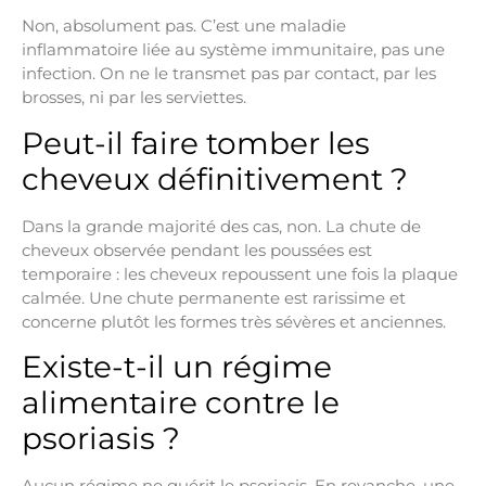
Non, absolument pas. C’est une maladie
inflammatoire liée au système immunitaire, pas une
infection. On ne le transmet pas par contact, par les
brosses, ni par les serviettes.
Peut-il faire tomber les
cheveux définitivement ?
Dans la grande majorité des cas, non. La chute de
cheveux observée pendant les poussées est
temporaire : les cheveux repoussent une fois la plaque
calmée. Une chute permanente est rarissime et
concerne plutôt les formes très sévères et anciennes.
Existe-t-il un régime
alimentaire contre le
psoriasis ?
Aucun régime ne guérit le psoriasis. En revanche, une