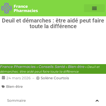
Nos Conseils Santé
Professionnels de santé
Info partenaire
Deuil et démarches : être aidé peut faire
toute la différence
France Pharmacies
Conseils Santé
Bien-être
»
»
»
Deuil et
démarches : être aidé peut faire toute la différence
24 mars 2026
–
Solène Courtois
Bien-être
Sommaire