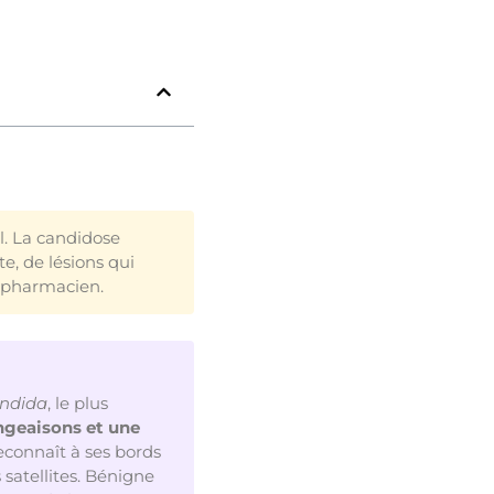
l. La candidose
e, de lésions qui
e pharmacien.
ndida
, le plus
ngeaisons et une
econnaît à ses bords
 satellites. Bénigne