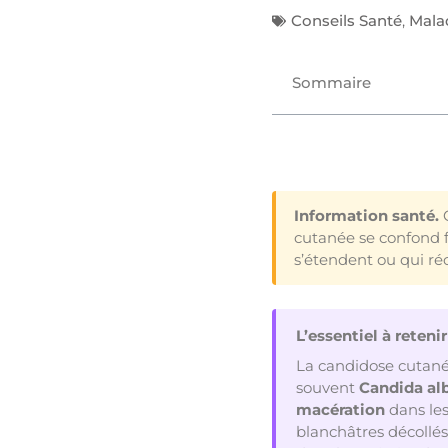
Conseils Santé
,
Malad
Sommaire
Information santé.
C
cutanée se confond f
s’étendent ou qui r
L’essentiel à retenir
La candidose cutané
souvent
Candida al
macération
dans les
blanchâtres décollés 