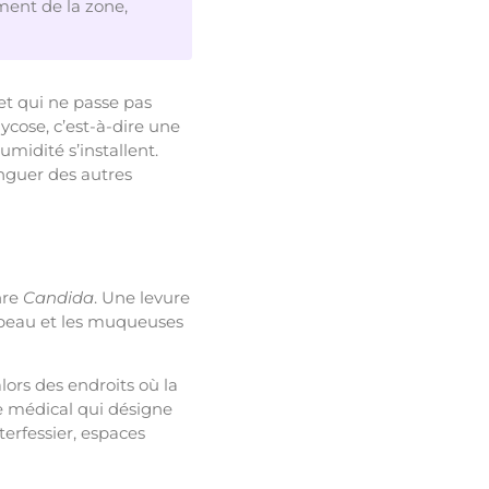
ment de la zone,
 et qui ne passe pas
ycose, c’est-à-dire une
midité s’installent.
inguer des autres
nre
Candida
. Une levure
 peau et les muqueuses
lors des endroits où la
me médical qui désigne
terfessier, espaces