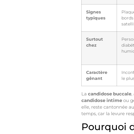
Signes
Plaqu
typiques
bords 
satel
Surtout
Perso
chez
diabé
humi
Caractère
Incon
gênant
le plu
La
candidose buccale
,
candidose intime
ou gé
elle, reste cantonnée 
temps, car la levure re
Pourquoi 