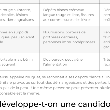
e rouge suintante,
Dépôts blancs crémeux,
Dém
décollés, lésions
langue rouge et lisse, fissures
per
lites, démangeaisons
aux commissures des lèvres
brû
nnes en surpoids,
Nourrissons, porteurs de
Fem
tiques, peau souvent
prothèses dentaires,
favo
de
personnes immunodéprimées
anti
gro
fortable mais bénin
Douloureux, peut gêner
Trè
s souvent
l’alimentation
réc
 aussi appelée muguet, se reconnaît à ses dépôts blancs à l’in
nitale provoque surtout des démangeaisons et des pertes. 
aux plis de la peau. Une même personne peut présenter plu
sponsable est la même.
développe-t-on une candid