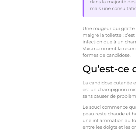
dans la majorité des 
mais une consultation
Une rougeur qui gratte au
malgré la toilette : c’e
infection due à un cham
Voici comment la reconn
formes de candidose.
Qu’est-ce 
La candidose cutanée e
est un champignon micr
sans causer de problème
Le souci commence quand
peau reste chaude et h
une inflammation au fond
entre les doigts et les o