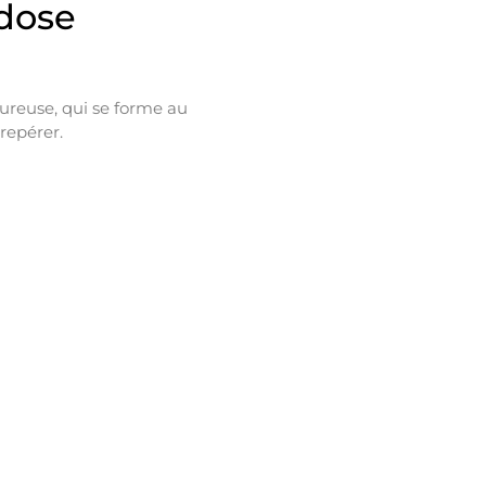
idose
oureuse, qui se forme au
 repérer.