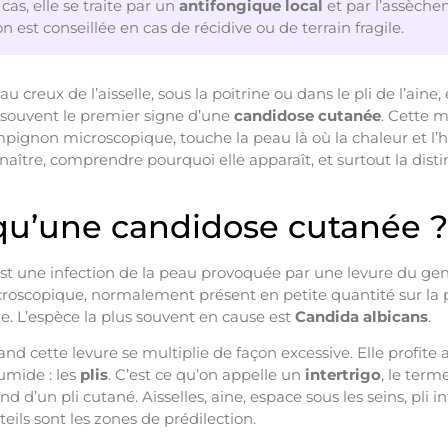
cas, elle se traite par un
antifongique local
et par l’assèche
 est conseillée en cas de récidive ou de terrain fragile.
 creux de l’aisselle, sous la poitrine ou dans le pli de l’aine,
st souvent le premier signe d’une
candidose cutanée
. Cette m
pignon microscopique, touche la peau là où la chaleur et l’hu
aître, comprendre pourquoi elle apparaît, et surtout la dist
qu’une candidose cutanée ?
st une infection de la peau provoquée par une levure du ge
oscopique, normalement présent en petite quantité sur la
. L’espèce la plus souvent en cause est
Candida albicans
.
 cette levure se multiplie de façon excessive. Elle profite a
umide : les
plis
. C’est ce qu’on appelle un
intertrigo
, le ter
 d’un pli cutané. Aisselles, aine, espace sous les seins, pli in
rteils sont les zones de prédilection.