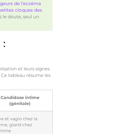
geurs de l’eczéma
petites cloques des
s le doute, seul un
 :
isation et leurs signes
. Ce tableau résume les
Candidose intime
(génitale)
ve et vagin chez la
me, gland chez
omme