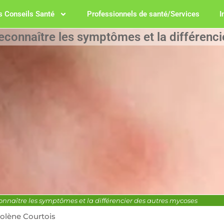
 Conseils Santé
Professionnels de santé/Services
I
econnaître les symptômes et la différenc
nnaître les symptômes et la différencier des autres mycoses
olène Courtois