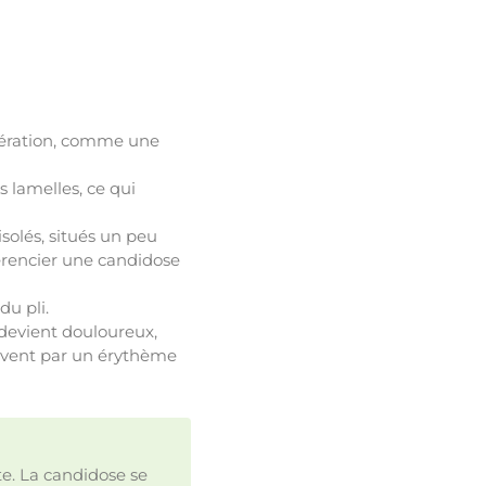
cération, comme une
s lamelles, ce qui
solés, situés un peu
fférencier une candidose
du pli.
 devient douloureux,
souvent par un érythème
e. La candidose se