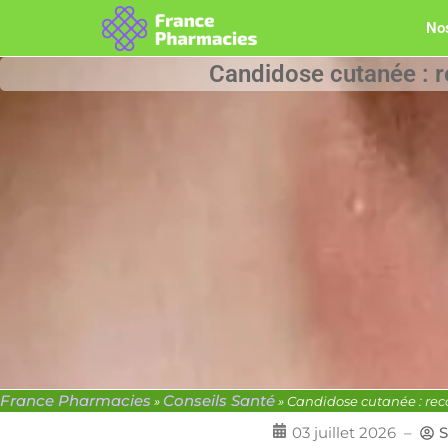
Nos
Candidose cutanée : r
France Pharmacies
Conseils Santé
»
»
Candidose cutanée : reco
03 juillet 2026
–
S