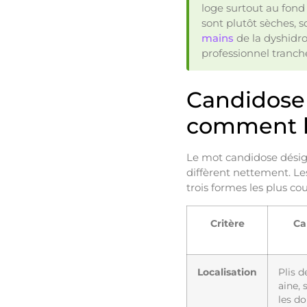
loge surtout au fond 
sont plutôt sèches,
mains
de la dyshidro
professionnel tranch
Candidose 
comment le
Le mot candidose désign
diffèrent nettement. Le
trois formes les plus co
Critère
Ca
Localisation
Plis d
aine, 
les do