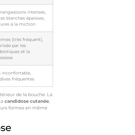
angeaisons intenses,
tes blanches épaisses,
lures à la miction
mes (très fréquent),
risée par les
biotiques et la
ssesse
s inconfortable,
idives fréquentes
térieur de la bouche. La
La
candidose cutanée
,
sieurs formes en même
ose