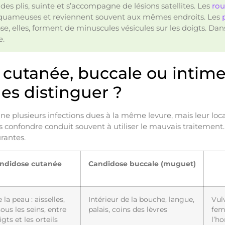
des plis, suinte et s’accompagne de lésions satellites. Les
rou
 squameuses et reviennent souvent aux mêmes endroits. Les
se, elles, forment de minuscules vésicules sur les doigts. Dan
e.
cutanée, buccale ou intime
s distinguer ?
e plusieurs infections dues à la même levure, mais leur local
s confondre conduit souvent à utiliser le mauvais traitement
urantes.
ndidose cutanée
Candidose buccale (muguet)
e la peau : aisselles,
Intérieur de la bouche, langue,
Vul
sous les seins, entre
palais, coins des lèvres
fem
igts et les orteils
l’h