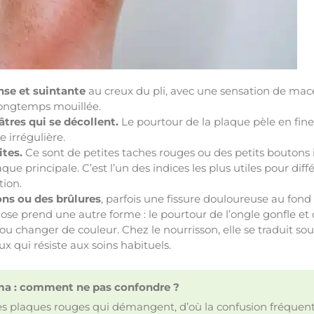
nse et suintante
au creux du pli, avec une sensation de ma
longtemps mouillée.
tres qui se décollent.
Le pourtour de la plaque pèle en fine
 irrégulière.
ites.
Ce sont de petites taches rouges ou des petits boutons i
aque principale. C’est l’un des indices les plus utiles pour di
tion.
s ou des brûlures
, parfois une fissure douloureuse au fond 
dose prend une autre forme : le pourtour de l’ongle gonfle et
r ou changer de couleur. Chez le nourrisson, elle se traduit 
ux qui résiste aux soins habituels.
a : comment ne pas confondre ?
s plaques rouges qui démangent, d’où la confusion fréquent