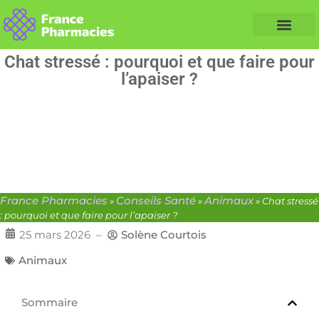
Nos Conseils Santé
Professionnels de santé
Info partenaire
Chat stressé : pourquoi et que faire pour
l’apaiser ?
France Pharmacies
Conseils Santé
Animaux
»
»
»
Chat stressé
: pourquoi et que faire pour l’apaiser ?
25 mars 2026
–
Solène Courtois
Animaux
Sommaire