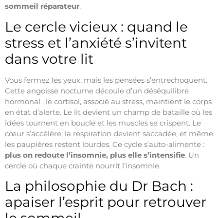
sommeil réparateur
.
Le cercle vicieux : quand le
stress et l’anxiété s’invitent
dans votre lit
Vous fermez les yeux, mais les pensées s’entrechoquent.
Cette angoisse nocturne découle d’un déséquilibre
hormonal : le cortisol, associé au stress, maintient le corps
en état d’alerte. Le lit devient un champ de bataille où les
idées tournent en boucle et les muscles se crispent. Le
cœur s’accélère, la respiration devient saccadée, et même
les paupières restent lourdes. Ce cycle s’auto-alimente :
plus on redoute l’insomnie, plus elle s’intensifie
. Un
cercle où chaque crainte nourrit l’insomnie.
La philosophie du Dr Bach :
apaiser l’esprit pour retrouver
le sommeil