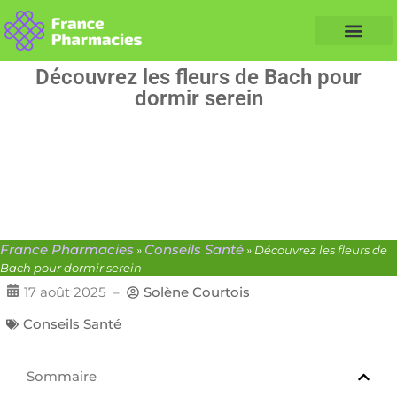
Nos Conseils Santé
Professionnels de santé
Info partenaire
Découvrez les fleurs de Bach pour
dormir serein
France Pharmacies
Conseils Santé
»
»
Découvrez les fleurs de
Bach pour dormir serein
17 août 2025
–
Solène Courtois
Conseils Santé
Sommaire