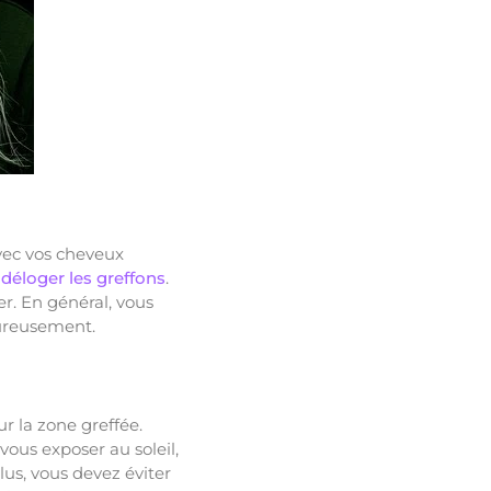
avec vos cheveux
e
déloger les greffons
.
r. En général, vous
oureusement.
ur la zone greffée.
vous exposer au soleil,
lus, vous devez éviter