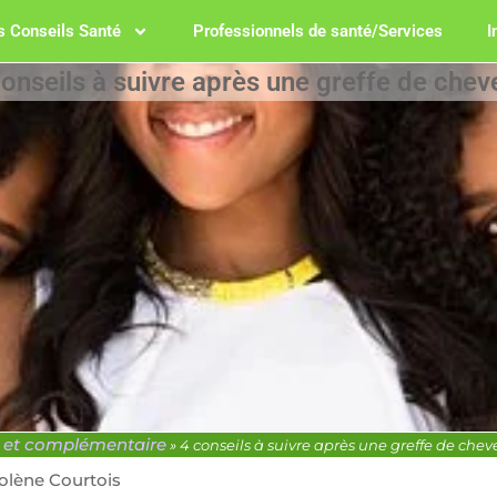
 Conseils Santé
Professionnels de santé/Services
I
conseils à suivre après une greffe de chev
e et complémentaire
»
4 conseils à suivre après une greffe de che
olène Courtois