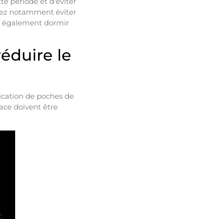
te période et d'éviter
evez notamment éviter
ez également dormir
éduire le
lication de poches de
lace doivent être