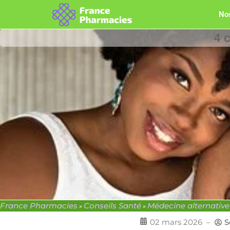
Nos
4 
France Pharmacies
Conseils Santé
Médecine alternativ
»
»
02 mars 2026
–
S