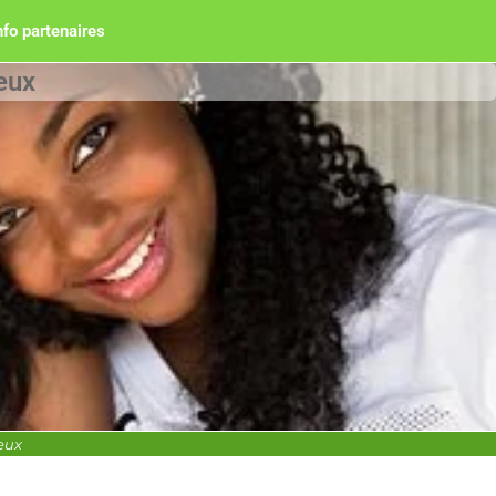
nfo partenaires
eux
veux