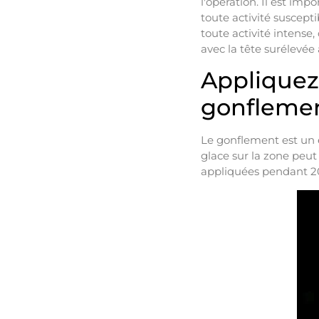
l'opération. Il est imp
toute activité suscept
toute activité intense
avec la tête surélevée a
Appliquez
gonfleme
Le gonflement est un 
glace sur la zone peut
appliquées pendant 20 m