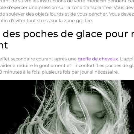
ortant de suivre les instructions de votre médecin pendant cet
ible d'exercer une pression sur la zone transplantée. Vous d
, de soulever des objets lourds et de vous pencher. Vous dev
fin d'éviter tout stress sur la zone greffée.
 des poches de glace pour r
nt
effet secondaire courant après une
greffe de cheveux
. L'app
 aider à réduire le gonflement et l'inconfort. Les poches de g
inutes à la fois, plusieurs fois par jour si nécessaire.