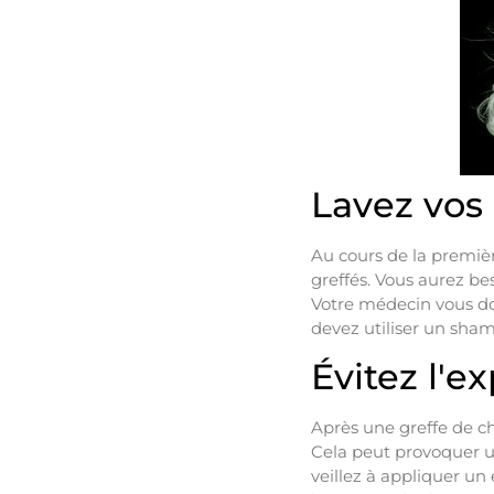
Lavez vos
Au cours de la premièr
greffés. Vous aurez b
Votre médecin vous don
devez utiliser un sham
Évitez l'ex
Après une greffe de che
Cela peut provoquer une
veillez à appliquer un 