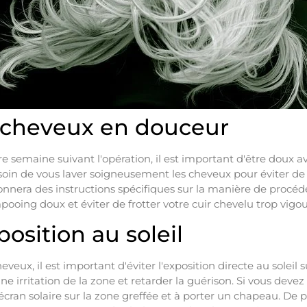
 cheveux en douceur
e semaine suivant l'opération, il est important d'être doux 
esoin de vous laver soigneusement les cheveux pour éviter d
nera des instructions spécifiques sur la manière de procéde
pooing doux et éviter de frotter votre cuir chevelu trop vig
position au soleil
veux, il est important d'éviter l'exposition directe au soleil s
 irritation de la zone et retarder la guérison. Si vous devez 
écran solaire sur la zone greffée et à porter un chapeau. De p