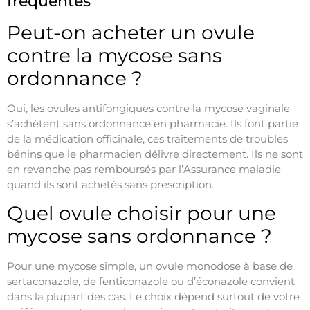
fréquentes
Peut-on acheter un ovule
contre la mycose sans
ordonnance ?
Oui, les ovules antifongiques contre la mycose vaginale
s’achètent sans ordonnance en pharmacie. Ils font partie
de la médication officinale, ces traitements de troubles
bénins que le pharmacien délivre directement. Ils ne sont
en revanche pas remboursés par l’Assurance maladie
quand ils sont achetés sans prescription.
Quel ovule choisir pour une
mycose sans ordonnance ?
Pour une mycose simple, un ovule monodose à base de
sertaconazole, de fenticonazole ou d’éconazole convient
dans la plupart des cas. Le choix dépend surtout de votre