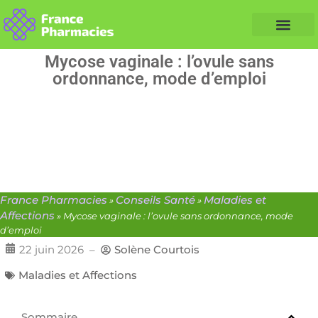
Nos Conseils Santé
Professionnels de santé
Info partenaire
Mycose vaginale : l’ovule sans
ordonnance, mode d’emploi
France Pharmacies
Conseils Santé
Maladies et
»
»
Affections
»
Mycose vaginale : l’ovule sans ordonnance, mode
d’emploi
22 juin 2026
–
Solène Courtois
Maladies et Affections
Sommaire