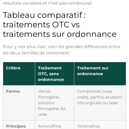
résultats variables et n’est pas remboursé.
Tableau comparatif :
traitements OTC vs
traitements sur ordonnance
Pour y voir plus clair, voici les grandes différences entre
les deux familles de traitement :
Critère
Traitement
Traitement sur
OTC, sans
ordonnance
ordonnance
Forme
Vernis
Comprimés (voie
filmogène,
orale), parfois avulsion
solution
chirurgicale ou laser
filmogène, kit
urée
Principes
Amorolfine,
Terbinafine,