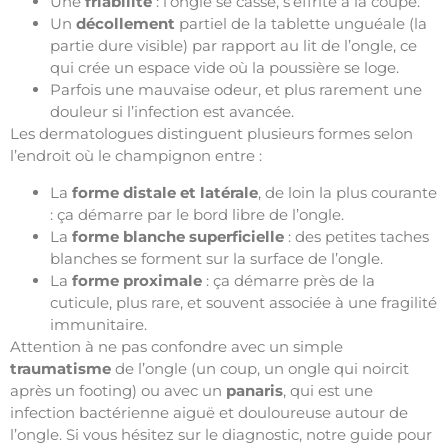
Une
friabilité
: l’ongle se casse, s’effrite à la coupe.
Un
décollement
partiel de la tablette unguéale (la
partie dure visible) par rapport au lit de l’ongle, ce
qui crée un espace vide où la poussière se loge.
Parfois une mauvaise odeur, et plus rarement une
douleur si l’infection est avancée.
Les dermatologues distinguent plusieurs formes selon
l’endroit où le champignon entre :
La
forme distale et latérale
, de loin la plus courante
: ça démarre par le bord libre de l’ongle.
La
forme blanche superficielle
: des petites taches
blanches se forment sur la surface de l’ongle.
La
forme proximale
: ça démarre près de la
cuticule, plus rare, et souvent associée à une fragilité
immunitaire.
Attention à ne pas confondre avec un simple
traumatisme
de l’ongle (un coup, un ongle qui noircit
après un footing) ou avec un
panaris
, qui est une
infection bactérienne aiguë et douloureuse autour de
l’ongle. Si vous hésitez sur le diagnostic, notre guide pour