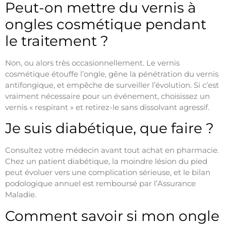
Peut-on mettre du vernis à
ongles cosmétique pendant
le traitement ?
Non, ou alors très occasionnellement. Le vernis
cosmétique étouffe l’ongle, gêne la pénétration du vernis
antifongique, et empêche de surveiller l’évolution. Si c’est
vraiment nécessaire pour un événement, choisissez un
vernis « respirant » et retirez-le sans dissolvant agressif.
Je suis diabétique, que faire ?
Consultez votre médecin avant tout achat en pharmacie.
Chez un patient diabétique, la moindre lésion du pied
peut évoluer vers une complication sérieuse, et le bilan
podologique annuel est remboursé par l’Assurance
Maladie.
Comment savoir si mon ongle