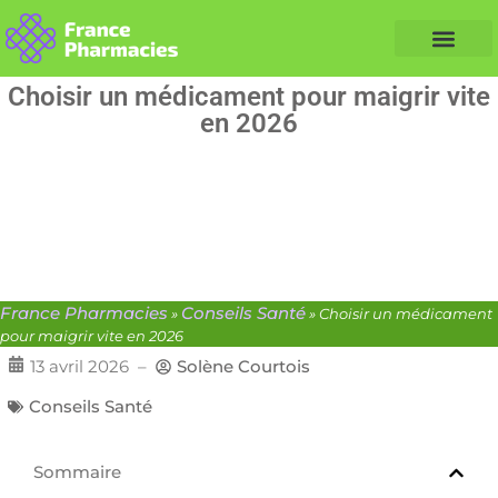
Nos Conseils Santé
Professionnels de santé
Info partenaire
Choisir un médicament pour maigrir vite
en 2026
France Pharmacies
Conseils Santé
»
»
Choisir un médicament
pour maigrir vite en 2026
13 avril 2026
–
Solène Courtois
Conseils Santé
Sommaire