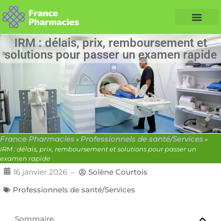
Nos Conseils Santé
Professionnels de santé
Info partenaire
IRM : délais, prix, remboursement et
solutions pour passer un examen rapide
France Pharmacies
Professionnels de santé/Services
»
»
IRM : délais, prix, remboursement et solutions pour passer un
examen rapide
16 janvier 2026
–
Solène Courtois
Professionnels de santé/Services
Sommaire