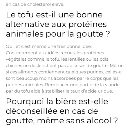
en cas de cholestérol élevé.
Le tofu est-il une bonne
alternative aux protéines
animales pour la goutte ?
Oui, et c’est même une très bonne idée.
Contrairement aux idées reçues, les protéines
végétales comme le tofu, les lentilles ou les pois
chiches ne déclenchent pas de crises de goutte. Même
si ces aliments contiennent quelques purines, celles-ci
sont beaucoup moins absorbées par le corps que les
purines animales. Remplacer une partie de la viande
par du tofu aide à stabiliser le taux d’acide urique.
Pourquoi la bière est-elle
déconseillée en cas de
goutte, même sans alcool ?