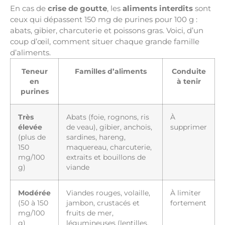
En cas de
crise de goutte
, les
aliments interdits
sont
ceux qui dépassent 150 mg de purines pour 100 g :
abats, gibier, charcuterie et poissons gras. Voici, d’un
coup d’œil, comment situer chaque grande famille
d’aliments.
Teneur
Familles d’aliments
Conduite
en
à tenir
purines
Très
Abats (foie, rognons, ris
À
élevée
de veau), gibier, anchois,
supprimer
(plus de
sardines, hareng,
150
maquereau, charcuterie,
mg/100
extraits et bouillons de
g)
viande
Modérée
Viandes rouges, volaille,
À limiter
(50 à 150
jambon, crustacés et
fortement
mg/100
fruits de mer,
g)
légumineuses (lentilles,