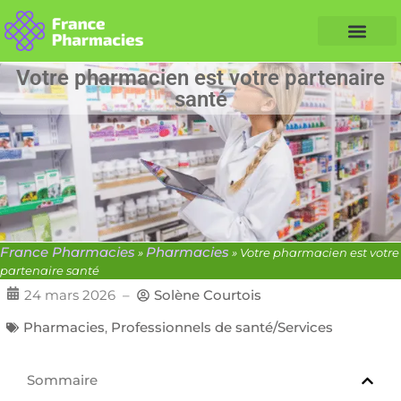
Nos Conseils Santé
Professionnels de santé
Info partenaire
Votre pharmacien est votre partenaire
santé
France Pharmacies
Pharmacies
»
»
Votre pharmacien est votre
partenaire santé
24 mars 2026
–
Solène Courtois
Pharmacies
,
Professionnels de santé/Services
Sommaire