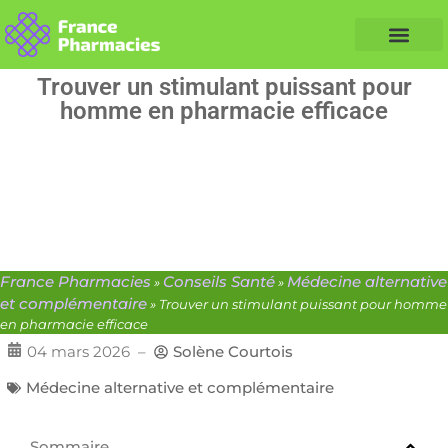
Nos Conseils Santé
Professionnels de santé
Info partenaire
Trouver un stimulant puissant pour
homme en pharmacie efficace
France Pharmacies
Conseils Santé
Médecine alternative
»
»
et complémentaire
»
Trouver un stimulant puissant pour homme
en pharmacie efficace
04 mars 2026
–
Solène Courtois
Médecine alternative et complémentaire
Sommaire