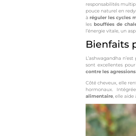
responsabilités multipl
pouce naturel en redyn
à
réguler les cycles 
les
bouffées de chal
l’énergie vitale, un as
Bienfaits 
L’ashwagandha n’est p
sont excellentes pou
contre les agressions
Côté cheveux, elle ren
hormonaux. Intégr
alimentaire
, elle aid