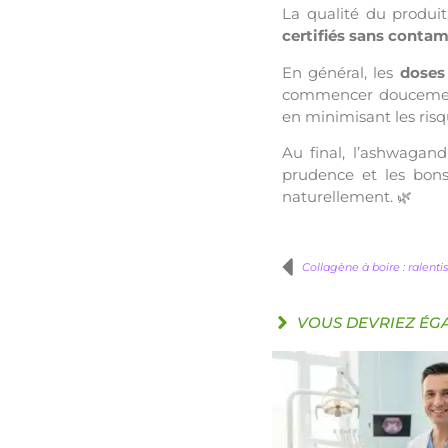
La qualité du produit
certifiés sans conta
En général, les
doses
commencer doucement 
en minimisant les risqu
Au final, l’ashwagand
prudence et les bons 
naturellement. 🌿
Collagène à boire : ralenti
VOUS DEVRIEZ ÉG