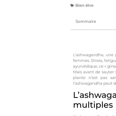
Bien-être
Sommaire
L’ashwagandha, une p
femmes. Stress, fatig
ayurvédique, ce « gins
Mais avant de sauter s
plante n’est pas san
l’ashwagandha peut dev
L’ashwag
multiples 