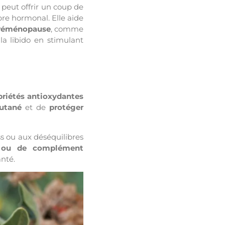
a peut offrir un coup de
bre hormonal. Elle aide
préménopause
, comme
la libido en stimulant
priétés antioxydantes
cutané
et de
protéger
ss ou aux déséquilibres
e ou de complément
anté.