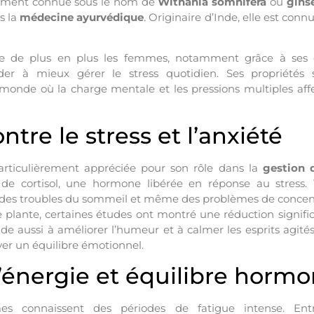
ement connue sous le nom de
Withania somnifera
ou
gins
s la
médecine ayurvédique
. Originaire d’Inde, elle est connu
tire de plus en plus les femmes, notamment grâce à ses
er à mieux gérer le stress quotidien. Ses propriétés s
monde où la charge mentale et les pressions multiples af
ntre le stress et l’anxiété
rticulièrement appréciée pour son rôle dans la
gestion 
 de cortisol, une hormone libérée en réponse au stress. 
é, des troubles du sommeil et même des problèmes de concen
lante, certaines études ont montré une réduction signifi
aide aussi à améliorer l’humeur et à calmer les esprits agités
ver un équilibre émotionnel.
’énergie et équilibre hormo
 connaissent des périodes de fatigue intense. Entre 