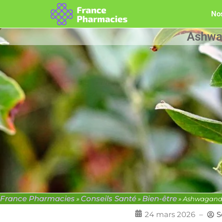
Nos
Ashwag
France Pharmacies
Conseils Santé
Bien-être
»
»
»
Ashwagandha
24 mars 2026
–
S