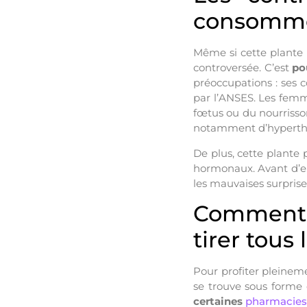
consomme
Même si cette plante r
controversée. C’est
po
préoccupations : ses c
par l’ANSES. Les femme
fœtus ou du nourrisso
notamment d’hyperthy
De plus, cette plante
hormonaux. Avant d’en
les mauvaises surprise
Comment b
tirer tous
Pour profiter pleineme
se trouve sous forme 
certaines
pharmacies