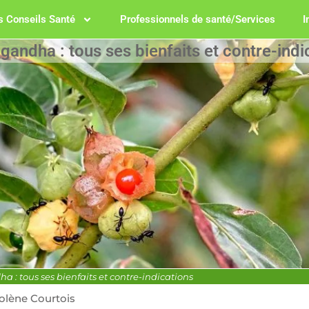
 Conseils Santé
Professionnels de santé/Services
I
andha : tous ses bienfaits et contre-indi
 : tous ses bienfaits et contre-indications
olène Courtois