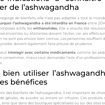
r de l’ashwagandha
egorge de bienfaits, elle n’est pas adaptée à tout le monde
urquoi l’ashwagandha a été interdite en France
entre 2014
omposés actifs, les
withanolides.
Elle a ensuite été réautor
s enceintes ou allaitantes doivent l’éviter, car ses effets 
n ne sont pas encore bien connus. Les personnes souffrant de
roïdie, doivent également faire preuve de prudence.
 peut
interagir avec certains médicaments
, comme les séda
 consommer, mieux vaut demander l’avis d’un professionne
s.
ien utiliser l’ashwagand
 les bénéfices
nt des bienfaits de l’ashwagandha, il est important de chois
de gélules, de poudre ou encore en infusion. Ces produits
, ainsi que dans des boutiques spécialisées ou sur des sites e