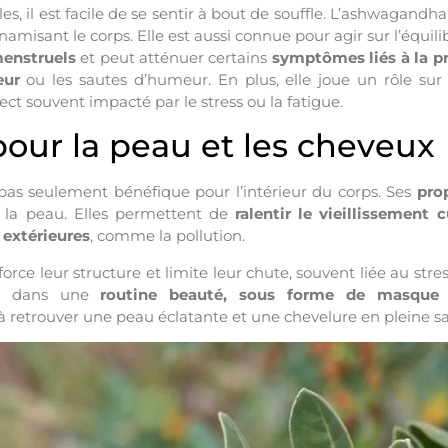
es, il est facile de se sentir à bout de souffle. L’ashwagandh
amisant le corps. Elle est aussi connue pour agir sur l’équili
menstruels
et peut atténuer certains
symptômes liés à la 
eur
ou les sautes d’humeur. En plus, elle joue un rôle sur 
pect souvent impacté par le stress ou la fatigue.
pour la peau et les cheveux
as seulement bénéfique pour l’intérieur du corps. Ses
pro
r la peau. Elles permettent de
ralentir le vieillissement 
 extérieures
, comme la pollution.
force leur structure et limite leur chute, souvent liée au stre
ée dans une
routine beauté, sous forme de masqu
e à retrouver une peau éclatante et une chevelure en pleine s