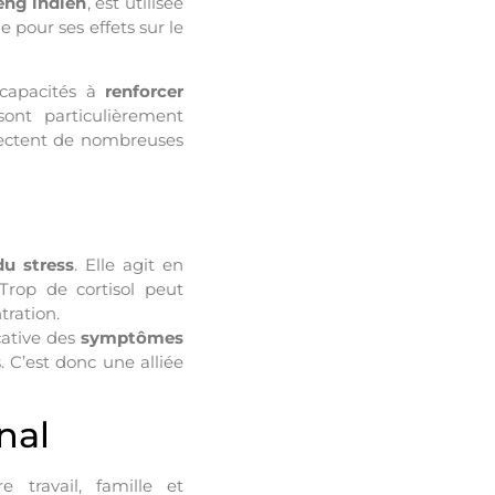
eng indien
, est utilisée
e pour ses effets sur le
 capacités à
renforcer
ont particulièrement
fectent de nombreuses
du stress
. Elle agit en
Trop de cortisol peut
tration.
cative des
symptômes
. C’est donc une alliée
nal
travail, famille et