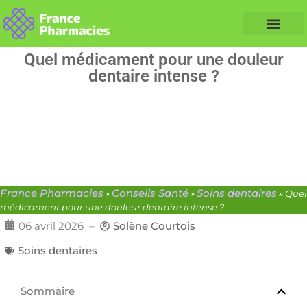
Nos Conseils Santé
Professionnels de santé
Info partenaire
Quel médicament pour une douleur
dentaire intense ?
France Pharmacies
Conseils Santé
Soins dentaires
»
»
»
Quel
médicament pour une douleur dentaire intense ?
06 avril 2026
–
Solène Courtois
Soins dentaires
Sommaire