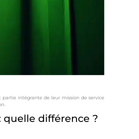
ait partie intégrante de leur mission de service
on.
 quelle différence ?