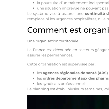
la poursuite d’un traitement indispensa
une situation imprévue ne pouvant pas a
Le système vise à assurer une
continuité d
remplace ni les urgences hospitalières, ni le
Comment est organis
Une organisation territoriale
La France est découpée en secteurs géogra
assurer les permanences.
Cette organisation est supervisée par :
les
agences régionales de santé (ARS)
les
ordres départementaux des pharm
les syndicats professionnels
Le planning est établi plusieurs semaines, voi