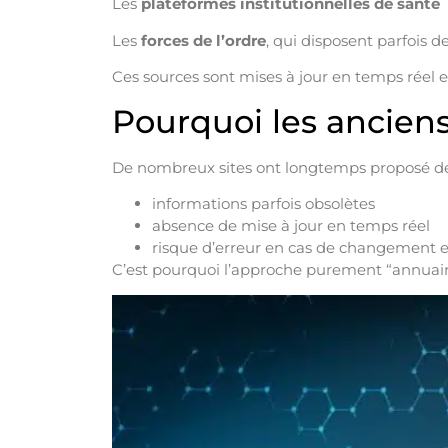
Les
plateformes institutionnelles de santé
Les
forces de l’ordre
, qui disposent parfois d
Ces sources sont mises à jour en temps réel
Pourquoi les anciens
De nombreux sites ont longtemps proposé des 
informations parfois obsolètes
absence de mise à jour en temps réel
risque d’erreur en cas de changement 
C’est pourquoi l’approche purement “annuaire”