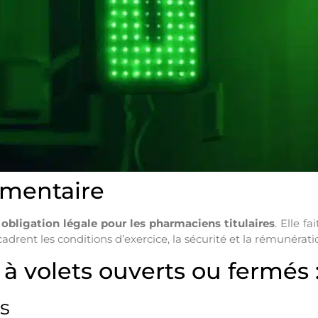
ementaire
e
obligation légale pour les pharmaciens titulaires
. Elle f
cadrent les conditions d’exercice, la sécurité et la rémunérati
 volets ouverts ou fermés :
s