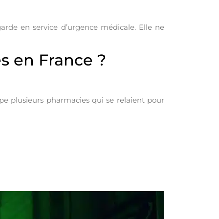
arde en service d’urgence médicale. Elle ne
s en France ?
pe plusieurs pharmacies qui se relaient pour