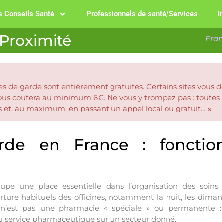
 Conseils Santé
Professionnels de santé/Services
I
Proximité
Fra
s de garde sont entièrement gratuites. Certains sites vous 
vous coutera au minimum 6€. Ne vous y trompez pas : toutes
s et, au maximum, en passant un appel local ou gratuit...
×
de en France : fonctio
e une place essentielle dans l’organisation des soins e
ure habituels des officines, notamment la nuit, les dimanc
est pas une pharmacie « spéciale » ou permanente : il 
u service pharmaceutique sur un secteur donné.