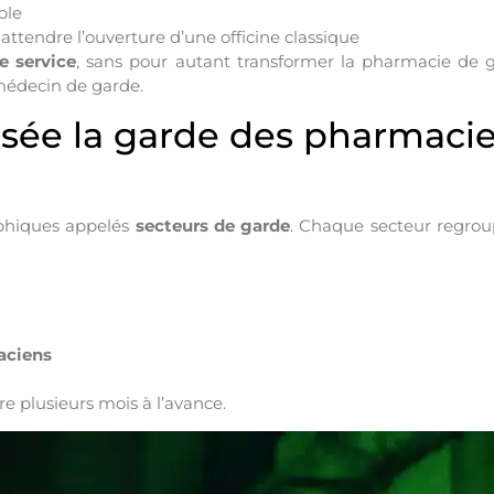
ble
ttendre l’ouverture d’une officine classique
e service
, sans pour autant transformer la pharmacie de g
 médecin de garde.
ée la garde des pharmacie
phiques appelés
secteurs de garde
. Chaque secteur regrou
aciens
re plusieurs mois à l’avance.