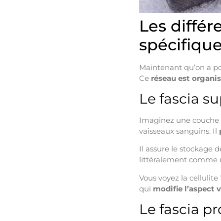
Les différ
spécifiqu
Maintenant qu’on a pos
Ce
réseau est organi
Le fascia su
Imaginez une couche gl
vaisseaux sanguins. Il
Il assure le stockage d
littéralement comme u
Vous voyez la cellulite
qui
modifie l’aspect v
Le fascia p