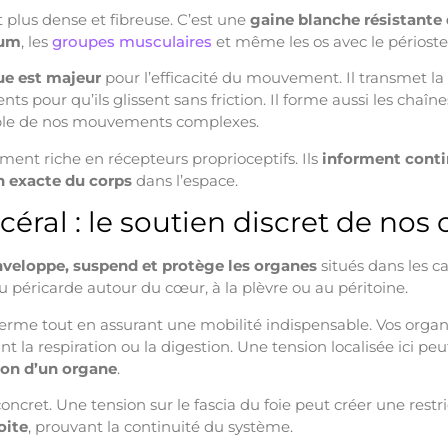
nt plus dense et fibreuse. C’est une
gaine blanche résistante
ium
, les
groupes musculaires
et même les os avec le périoste
ue est majeur
pour l’efficacité du mouvement. Il transmet la
s pour qu’ils glissent sans friction. Il forme aussi les chaîn
ble de nos mouvements complexes.
ement riche en récepteurs proprioceptifs. Ils
informent conti
n exacte du corps
dans l’espace.
scéral : le soutien discret de nos
nveloppe, suspend et protège les organes
situés dans les ca
 péricarde autour du cœur, à la plèvre ou au péritoine.
 ferme tout en assurant une mobilité indispensable. Vos organe
nt la respiration ou la digestion. Une tension localisée ici pe
ion d’un organe
.
cret. Une tension sur le fascia du foie peut créer une restr
oite
, prouvant la continuité du système.