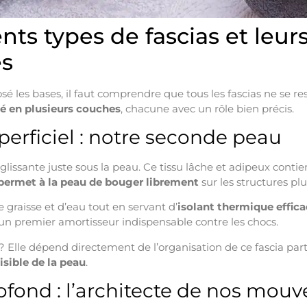
ents types de fascias et leurs
es
é les bases, il faut comprendre que tous les fascias ne se r
sé en plusieurs couches
, chacune avec un rôle bien précis.
perficiel : notre seconde peau
issante juste sous la peau. Ce tissu lâche et adipeux contien
permet à la peau de bouger librement
sur les structures pl
e graisse et d’eau tout en servant d’
isolant thermique effic
n premier amortisseur indispensable contre les chocs.
 ? Elle dépend directement de l’organisation de ce fascia parti
isible de la peau
.
rofond : l’architecte de nos mo