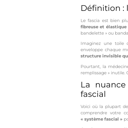
Définition : 
Le fascia est bien p
fibreuse et élastique
bandelette » ou bandag
Imaginez une toile d
enveloppe chaque musc
structure invisible q
Pourtant, la médecine
remplissage » inutile.
La nuance 
fascial
Voici où la plupart d
comprendre votre co
« système fascial »
po