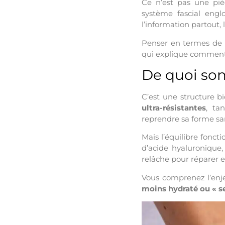
Ce n’est pas une pi
système fascial engl
l’information partout, 
Penser en termes de 
qui explique commen
De quoi sont
C’est une structure 
ultra-résistantes
, ta
reprendre sa forme sa
Mais l’équilibre fonct
d’acide hyaluronique,
relâche pour réparer e
Vous comprenez l’enje
moins hydraté
ou « se