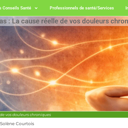
 Conseils Santé
Professionnels de santé/Services
I
as : La cause réelle de vos douleurs chro
e de vos douleurs chroniques
Solène Courtois