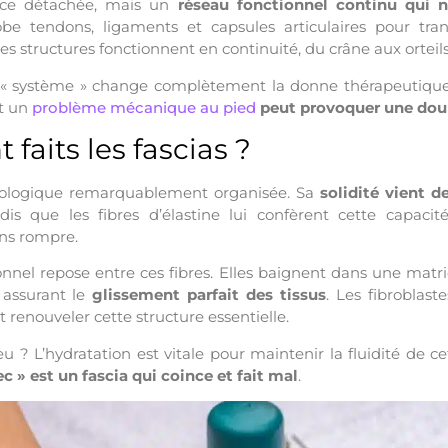
èce détachée, mais un
réseau fonctionnel continu qui n
obe tendons, ligaments et capsules articulaires pour tran
les structures fonctionnent en continuité, du crâne aux orteils
« système » change complètement la donne thérapeutique
t un
problème mécanique au pied
peut provoquer une doule
 faits les fascias ?
biologique remarquablement organisée. Sa
solidité vient d
ndis que les fibres d’élastine lui confèrent cette capacit
ns rompre.
ionnel repose entre ces fibres. Elles baignent dans une mat
 assurant le
glissement parfait des tissus
. Les fibroblaste
t renouveler cette structure essentielle.
u ? L’hydratation est vitale pour maintenir la fluidité de c
c » est un fascia qui coince et fait mal
.