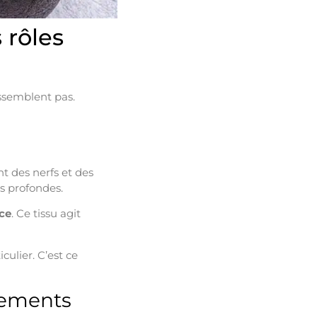
 rôles
essemblent pas.
t des nerfs et des
us profondes.
ace
. Ce tissu agit
culier. C’est ce
uvements