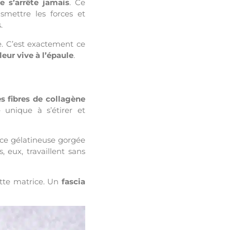
e s’arrête jamais
. Ce
smettre les forces et
.
. C’est exactement ce
ur vive à l’épaule
.
es fibres de collagène
é unique à s’étirer et
rice gélatineuse gorgée
s, eux, travaillent sans
ette matrice. Un
fascia