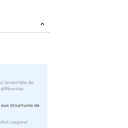
s l’ensemble du
différentes
 aux structures de
nfort corporel.