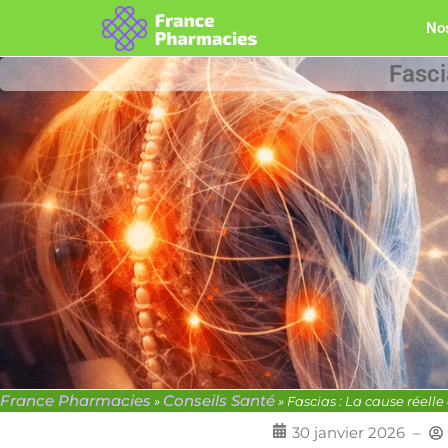
Nos
Fasci
France Pharmacies
Conseils Santé
»
»
Fascias : La cause réell
30 janvier 2026
–