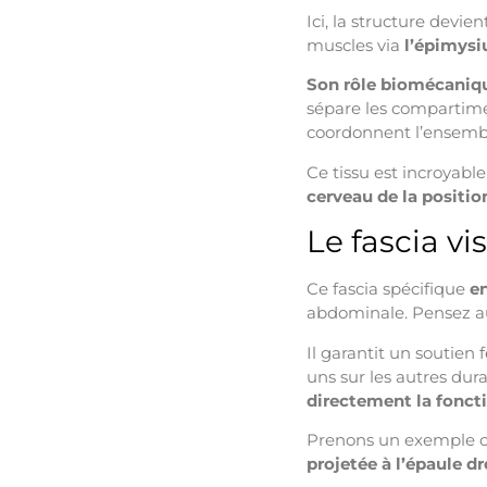
Ici, la structure devie
muscles via
l’épimys
Son rôle biomécaniq
sépare les compartiment
coordonnent l’ensem
Ce tissu est incroyabl
cerveau de la positio
Le fascia vi
Ce fascia spécifique
e
abdominale. Pensez au
Il garantit un soutien
uns sur les autres dura
directement la fonct
Prenons un exemple con
projetée à l’épaule dr