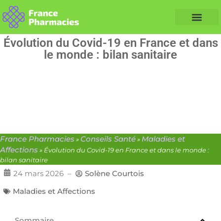
Nos Conseils Santé
Professionnels de santé
Info partenaire
Évolution du Covid-19 en France et dans
le monde : bilan sanitaire
France Pharmacies
Conseils Santé
Maladies et
»
»
Affections
»
Évolution du Covid-19 en France et dans le monde :
bilan sanitaire
24 mars 2026
–
Solène Courtois
Maladies et Affections
Sommaire