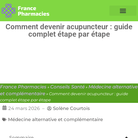
Nos Conseils Santé
Professionnels de santé
Info partenaire
Comment devenir acupuncteur : guide
complet étape par étape
France Pharmacies
Conseils Santé
Médecine alternative
»
»
et complémentaire
»
Comment devenir acupuncteur : guide
complet étape par étape
24 mars 2026
–
Solène Courtois
Médecine alternative et complémentaire
Sommaire