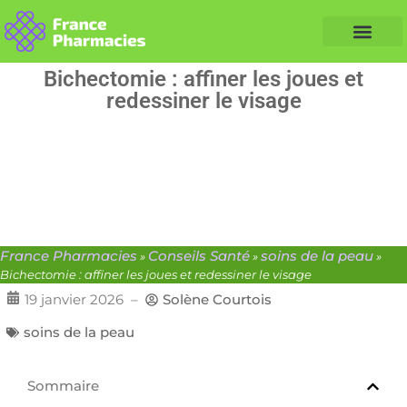
Nos Conseils Santé
Professionnels de santé
Info partenaire
Bichectomie : affiner les joues et
redessiner le visage
France Pharmacies
Conseils Santé
soins de la peau
»
»
»
Bichectomie : affiner les joues et redessiner le visage
19 janvier 2026
–
Solène Courtois
soins de la peau
Sommaire