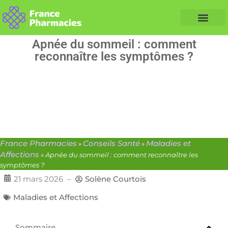
Nos Conseils Santé
Professionnels de santé
Info partenaire
Apnée du sommeil : comment
reconnaître les symptômes ?
France Pharmacies
Conseils Santé
Maladies et
»
»
Affections
»
Apnée du sommeil : comment reconnaître les
symptômes ?
21 mars 2026
–
Solène Courtois
Maladies et Affections
Sommaire