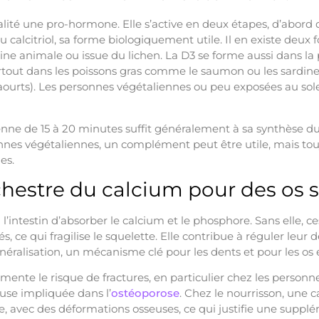
alité une pro-hormone. Elle s’active en deux étapes, d’abord d
u calcitriol, sa forme biologiquement utile. Il en existe deux f
igine animale ou issue du lichen. La D3 se forme aussi dans la
surtout dans les poissons gras comme le saumon ou les sardine
 yaourts). Les personnes végétaliennes ou peu exposées au sol
nne de 15 à 20 minutes suffit généralement à sa synthèse dur
onnes végétaliennes, un complément peut être utile, mais tou
es.
chestre du calcium pour des os s
l’intestin d’absorber le calcium et le phosphore. Sans elle, 
és, ce qui fragilise le squelette. Elle contribue à réguler leur 
néralisation, un mécanisme clé pour les dents et pour les os 
ente le risque de fractures, en particulier chez les personne
euse impliquée dans l’
ostéoporose
. Chez le nourrisson, une 
, avec des déformations osseuses, ce qui justifie une suppl