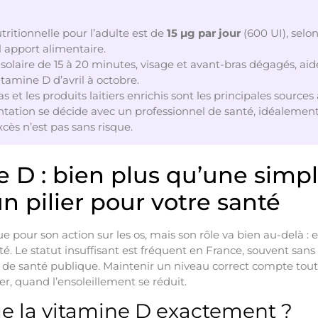
tritionnelle pour l’adulte est de
15 µg par jour
(600 UI), selo
 apport alimentaire.
solaire de 15 à 20 minutes, visage et avant-bras dégagés, aid
itamine D d’avril à octobre.
s et les produits laitiers enrichis sont les principales sources
ation se décide avec un professionnel de santé, idéalement
xcès n’est pas sans risque.
e D : bien plus qu’une simp
n pilier pour votre santé
 pour son action sur les os, mais son rôle va bien au-delà : el
té. Le statut insuffisant est fréquent en France, souvent san
eu de santé publique. Maintenir un niveau correct compte tout
r, quand l’ensoleillement se réduit.
ue la vitamine D exactement ?