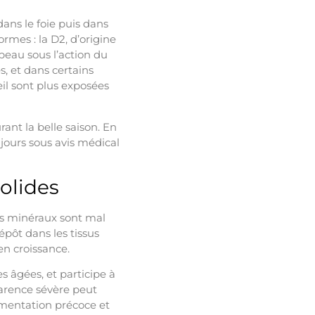
ans le foie puis dans
ormes : la D2, d’origine
 peau sous l’action du
s, et dans certains
eil sont plus exposées
ant la belle saison. En
jours sous avis médical
olides
ces minéraux sont mal
dépôt dans les tissus
en croissance.
s âgées, et participe à
carence sévère peut
émentation précoce et