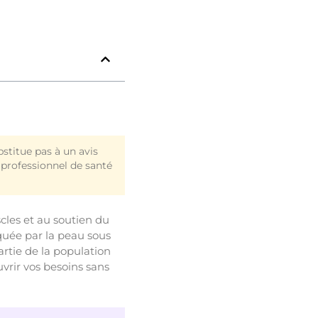
ubstitue pas à un avis
professionnel de santé
cles et au soutien du
iquée par la peau sous
artie de la population
uvrir vos besoins sans