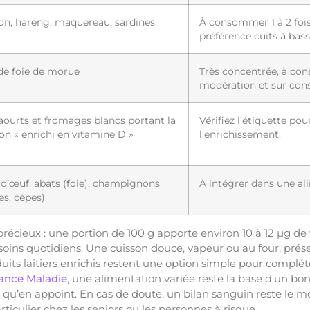
n, hareng, maquereau, sardines,
À consommer 1 à 2 fois
préférence cuits à bas
de foie de morue
Très concentrée, à c
modération et sur cons
yaourts et fromages blancs portant la
Vérifiez l’étiquette po
n « enrichi en vitamine D »
l’enrichissement.
d’œuf, abats (foie), champignons
À intégrer dans une al
les, cèpes)
précieux : une portion de 100 g apporte environ 10 à 12 µg de
oins quotidiens. Une cuisson douce, vapeur ou au four, prés
duits laitiers enrichis restent une option simple pour complé
ance Maladie
, une alimentation variée reste la base d’un bon
’en appoint. En cas de doute, un bilan sanguin reste le moy
articulier chez les seniors ou les personnes à risque.