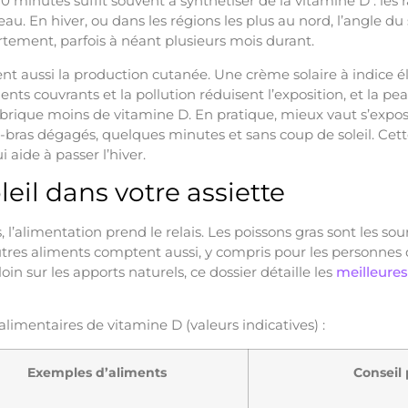
20 minutes suffit souvent à synthétiser de la vitamine D : le
u. En hiver, ou dans les régions les plus au nord, l’angle du so
rtement, parfois à néant plusieurs mois durant.
tent aussi la production cutanée. Une crème solaire à indice 
ents couvrants et la pollution réduisent l’exposition, et la 
brique moins de vitamine D. En pratique, mieux vaut s’expos
t-bras dégagés, quelques minutes et sans coup de soleil. Cett
 aide à passer l’hiver.
leil dans votre assiette
 l’alimentation prend le relais. Les poissons gras sont les sou
autres aliments comptent aussi, y compris pour les personne
loin sur les apports naturels, ce dossier détaille les
meilleures
alimentaires de vitamine D (valeurs indicatives) :
Exemples d’aliments
Conseil 