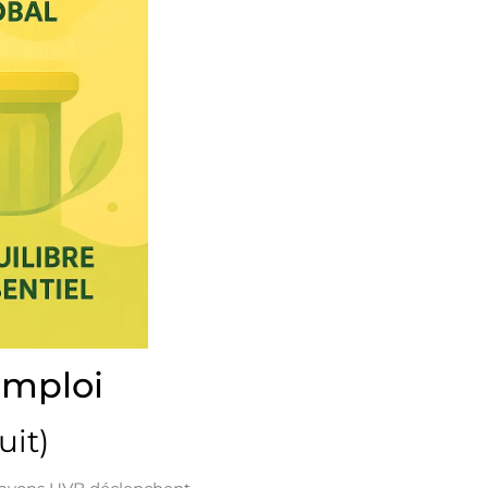
emploi
uit)