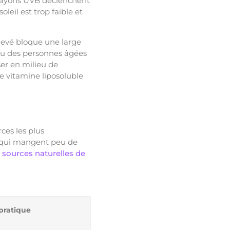
s rayons UVB déclenchent
leil est trop faible et
élevé bloque une large
peau des personnes âgées
er en milieu de
e vitamine liposoluble
rces les plus
s qui mangent peu de
 sources naturelles de
pratique