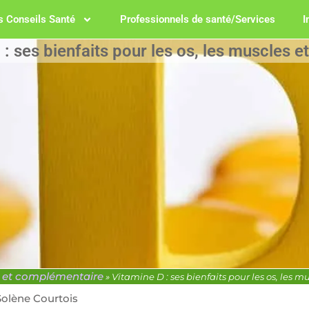
 Conseils Santé
Professionnels de santé/Services
I
: ses bienfaits pour les os, les muscles e
e et complémentaire
»
Vitamine D : ses bienfaits pour les os, les m
Solène Courtois