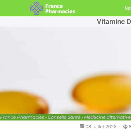
Nos
Vitamine D 
France Pharmacies
Conseils Santé
Médecine alternativ
»
»
08 juillet 2026
–