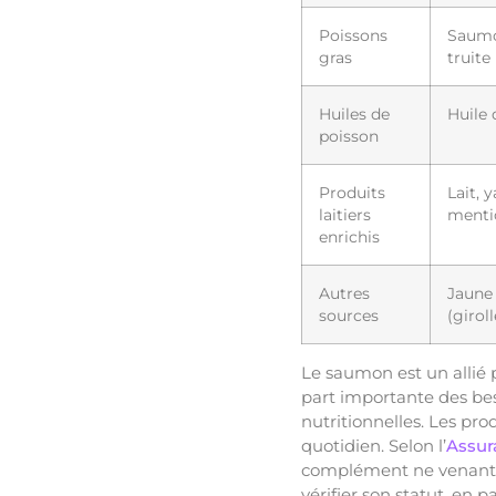
Poissons
Saumo
gras
truite
Huiles de
Huile 
poisson
Produits
Lait, 
laitiers
mentio
enrichis
Autres
Jaune 
sources
(girol
Le saumon est un allié 
part importante des bes
nutritionnelles. Les pro
quotidien. Selon l’
Assur
complément ne venant qu
vérifier son statut, en p