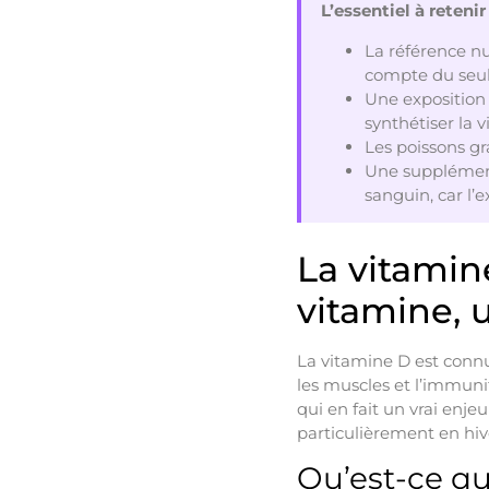
L’essentiel à retenir
La référence nu
compte du seul
Une exposition 
synthétiser la v
Les poissons gra
Une supplément
sanguin, car l’e
La vitamin
vitamine, u
La vitamine D est connue
les muscles et l’immuni
qui en fait un vrai enj
particulièrement en hive
Qu’est-ce q