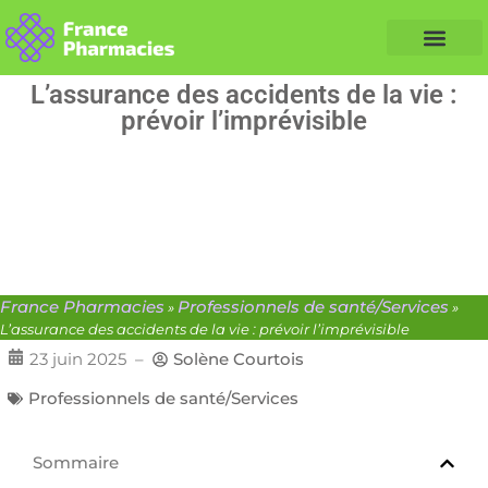
Nos Conseils Santé
Professionnels de santé
Info partenaire
L’assurance des accidents de la vie :
prévoir l’imprévisible
France Pharmacies
Professionnels de santé/Services
»
»
L’assurance des accidents de la vie : prévoir l’imprévisible
23 juin 2025
–
Solène Courtois
Professionnels de santé/Services
Sommaire