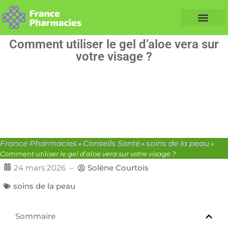
Nos Conseils Santé
Professionnels de santé
Info partenaire
Comment utiliser le gel d’aloe vera sur
votre visage ?
France Pharmacies
Conseils Santé
soins de la peau
»
»
»
Comment utiliser le gel d’aloe vera sur votre visage ?
24 mars 2026
–
Solène Courtois
soins de la peau
Sommaire