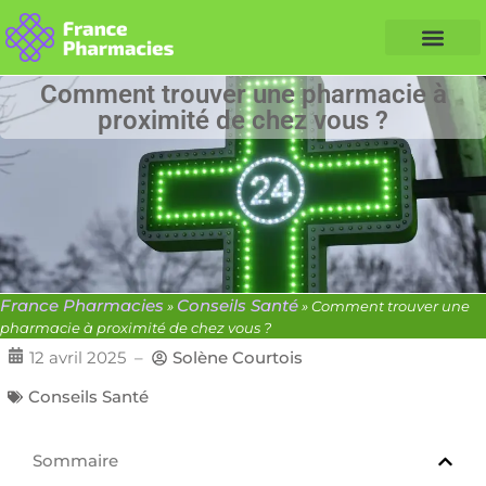
Nos Conseils Santé
Professionnels de santé
Info partenaire
Comment trouver une pharmacie à
proximité de chez vous ?
France Pharmacies
Conseils Santé
»
»
Comment trouver une
pharmacie à proximité de chez vous ?
12 avril 2025
–
Solène Courtois
Conseils Santé
Sommaire