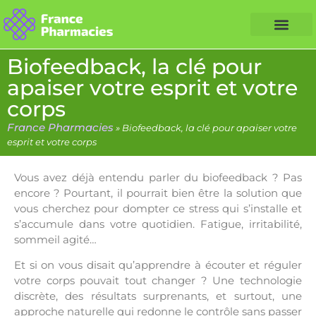
Nos Conseils Santé
Professionnels de santé
Info partenaire
Biofeedback, la clé pour
apaiser votre esprit et votre
corps
France Pharmacies
»
Biofeedback, la clé pour apaiser votre
esprit et votre corps
Vous avez déjà entendu parler du biofeedback ? Pas
encore ? Pourtant, il pourrait bien être la solution que
vous cherchez pour dompter ce stress qui s’installe et
s’accumule dans votre quotidien. Fatigue, irritabilité,
sommeil agité…
Et si on vous disait qu’apprendre à écouter et réguler
votre corps pouvait tout changer ? Une technologie
discrète, des résultats surprenants, et surtout, une
approche naturelle qui redonne le contrôle sans passer